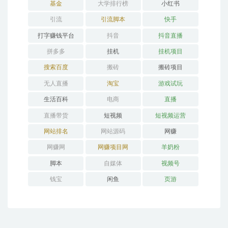
基金
大学排行榜
小红书
引流
引流脚本
快手
打字赚钱平台
抖音
抖音直播
拼多多
挂机
挂机项目
搜索百度
搬砖
搬砖项目
无人直播
淘宝
游戏试玩
生活百科
电商
直播
直播带货
短视频
短视频运营
网站排名
网站源码
网赚
网赚网
网赚项目网
羊奶粉
脚本
自媒体
视频号
钱宝
闲鱼
页游