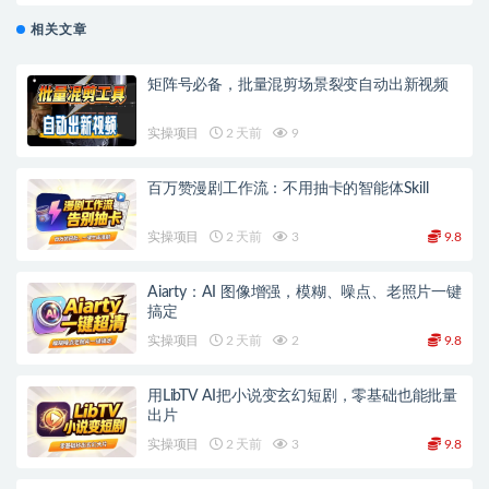
相关文章
矩阵号必备，批量混剪场景裂变自动出新视频
实操项目
2 天前
9
百万赞漫剧工作流：不用抽卡的智能体Skill
实操项目
2 天前
3
9.8
Aiarty：AI 图像增强，模糊、噪点、老照片一键
搞定
实操项目
2 天前
2
9.8
用LibTV AI把小说变玄幻短剧，零基础也能批量
出片
实操项目
2 天前
3
9.8