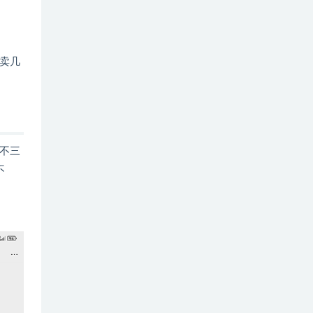
卖几
不三
不