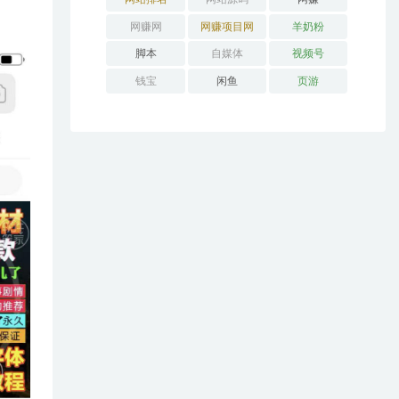
网赚网
网赚项目网
羊奶粉
脚本
自媒体
视频号
钱宝
闲鱼
页游