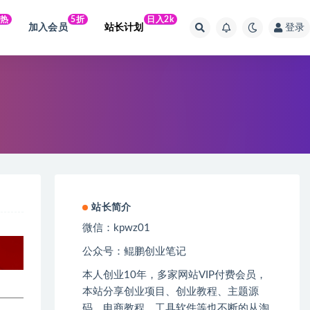
火热
5折
日入2k
加入会员
站长计划
登录
站长简介
微信：kpwz01
公众号：鲲鹏创业笔记
本人创业
10
年，多家网站
VIP
付费会员，
本站分享创业项目、创业教程、主题源
码、电商教程、工具软件等也不断的从淘