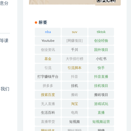
意分
标签
nba
suv
tiktok
等课
Youtube
[网赚项目]
创业经验
创业资讯
千川
国外项目
基金
大学排行榜
小红书
引流
引流脚本
快手
打字赚钱平台
抖音
抖音直播
拼多多
挂机
挂机项目
，我们
搜索百度
搬砖
搬砖项目
无人直播
淘宝
游戏试玩
生活百科
电商
直播
直播带货
短视频
短视频运营
网站排名
网站源码
网赚