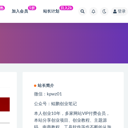
火热
5折
日入2k
加入会员
站长计划
登录
站长简介
微信：kpwz01
公众号：鲲鹏创业笔记
本人创业
10
年，多家网站
VIP
付费会员，
本站分享创业项目、创业教程、主题源
码、电商教程、工具软件等也不断的从淘