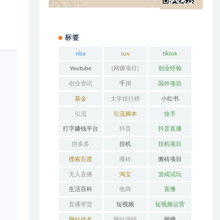
标签
nba
suv
tiktok
Youtube
[网赚项目]
创业经验
创业资讯
千川
国外项目
基金
大学排行榜
小红书
引流
引流脚本
快手
打字赚钱平台
抖音
抖音直播
拼多多
挂机
挂机项目
搜索百度
搬砖
搬砖项目
无人直播
淘宝
游戏试玩
生活百科
电商
直播
直播带货
短视频
短视频运营
网站排名
网站源码
网赚