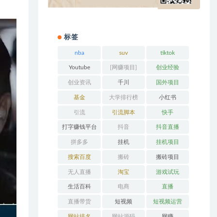
标签
nba
suv
tiktok
Youtube
[网赚项目]
创业经验
创业资讯
千川
国外项目
基金
大学排行榜
小红书
引流
引流脚本
快手
打字赚钱平台
抖音
抖音直播
拼多多
挂机
挂机项目
搜索百度
搬砖
搬砖项目
无人直播
淘宝
游戏试玩
生活百科
电商
直播
直播带货
短视频
短视频运营
网站排名
网站源码
网赚