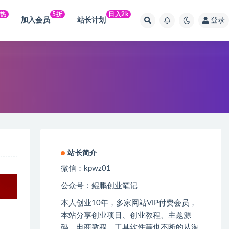
火热
5折
日入2k
加入会员
站长计划
登录
站长简介
微信：kpwz01
公众号：鲲鹏创业笔记
本人创业
10
年，多家网站
VIP
付费会员，
本站分享创业项目、创业教程、主题源
码、电商教程、工具软件等也不断的从淘