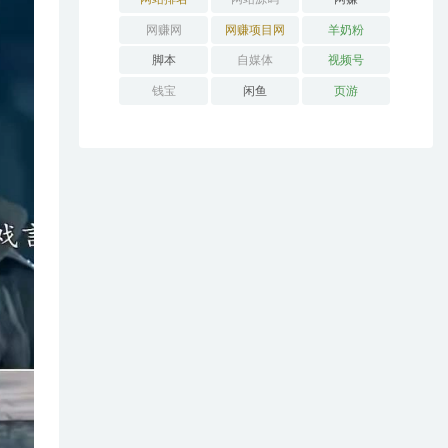
网赚网
网赚项目网
羊奶粉
脚本
自媒体
视频号
钱宝
闲鱼
页游