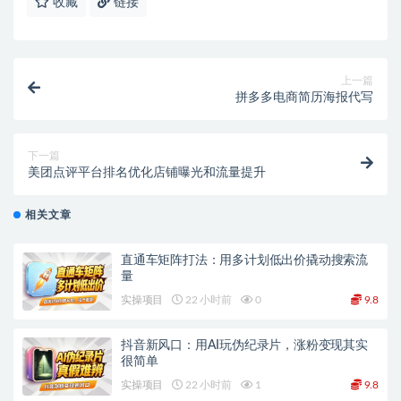
收藏
链接
上一篇
拼多多电商简历海报代写
下一篇
美团点评平台排名优化店铺曝光和流量提升
相关文章
直通车矩阵打法：用多计划低出价撬动搜索流
量
实操项目
22 小时前
0
9.8
抖音新风口：用AI玩伪纪录片，涨粉变现其实
很简单
实操项目
22 小时前
1
9.8