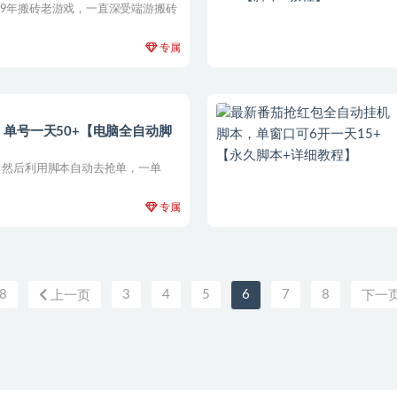
19年搬砖老游戏，一直深受端游搬砖
专属
单号一天50+【电脑全自动脚
主，然后利用脚本自动去抢单，一单
专属
8
3
4
5
6
7
8
上一页
下一