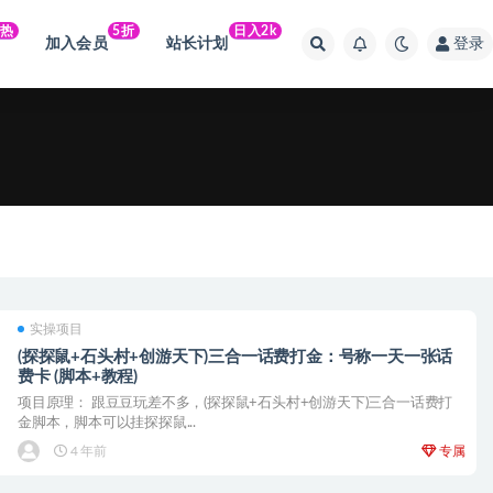
火热
5折
日入2k
加入会员
站长计划
登录
实操项目
(探探鼠+石头村+创游天下)三合一话费打金：号称一天一张话
费卡 (脚本+教程)
项目原理： 跟豆豆玩差不多，(探探鼠+石头村+创游天下)三合一话费打
金脚本，脚本可以挂探探鼠...
4 年前
专属