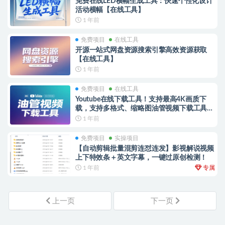
免费在线LED横幅生成工具：快速个性化设计
活动横幅【在线工具】
1 年前
免费项目
在线工具
开源一站式网盘资源搜索引擎高效资源获取
【在线工具】
1 年前
免费项目
在线工具
Youtube在线下载工具！支持最高4K画质下
载，支持多格式、缩略图油管视频下载工具
【在线工具】
1 年前
免费项目
实操项目
【自动剪辑批量混剪连怼连发】影视解说视频
上下特效条＋英文字幕，一键过原创检测！
1 年前
专属
上一页
下一页