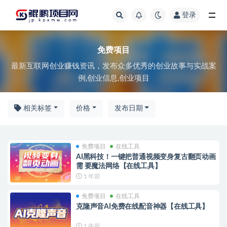
登录
免费项目
免费项目
最新互联网创业赚钱资讯，发布众多优秀的创业故事与实战案
例,创业信息,创业项目
相关标签
价格
发布日期
免费项目
在线工具
AI黑科技！一键把普通视频变身复古翻页动画
需 要魔法网络【在线工具】
1 年前
免费项目
在线工具
克隆声音AI免费在线配音神器【在线工具】
1 年前