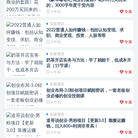
《豪车毒老纪 商业的套路》花200万买回来
的，3000字年度干货内容
4 年前
专属
实操项目
2022普通人如何赚钱：包括认知变现、求
职、商业变现、投资、人脉等等
4 年前
专属
实操项目
奶茶开店实务与方法：学了就能干，低成本开
店（15节课）
4 年前
专属
实操项目
创业布局·3.0轻创项目赋能密训，一套老板创
业必修的创业技能课
4 年前
专属
实操项目
道哥说创业·男粉项目【更新3.0】靠搬运赚
钱，日入800+利润非常高！
4 年前
专属